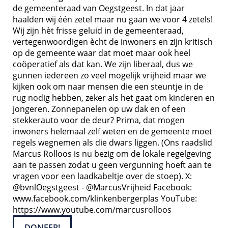
de gemeenteraad van Oegstgeest. In dat jaar
haalden wij één zetel maar nu gaan we voor 4 zetels!
Wij zijn hèt frisse geluid in de gemeenteraad,
vertegenwoordigen ècht de inwoners en zijn kritisch
op de gemeente waar dat moet maar ook heel
coöperatief als dat kan. We zijn liberaal, dus we
gunnen iedereen zo veel mogelijk vrijheid maar we
kijken ook om naar mensen die een steuntje in de
rug nodig hebben, zeker als het gaat om kinderen en
jongeren. Zonnepanelen op uw dak en of een
stekkerauto voor de deur? Prima, dat mogen
inwoners helemaal zelf weten en de gemeente moet
regels wegnemen als die dwars liggen. (Ons raadslid
Marcus Rolloos is nu bezig om de lokale regelgeving
aan te passen zodat u geen vergunning hoeft aan te
vragen voor een laadkabeltje over de stoep). X:
@bvnlOegstgeest - @MarcusVrijheid Facebook:
www.facebook.com/klinkenbergerplas YouTube:
https://www.youtube.com/marcusrolloos
DONEER!